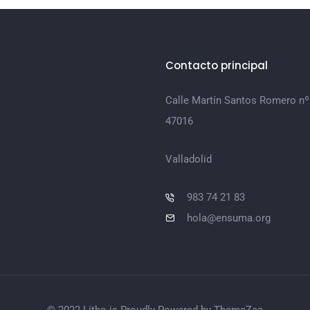
Contacto principal
Calle Martín Santos Romero nº
47016
Valladolid
983 74 21 83
hola@ensuma.org